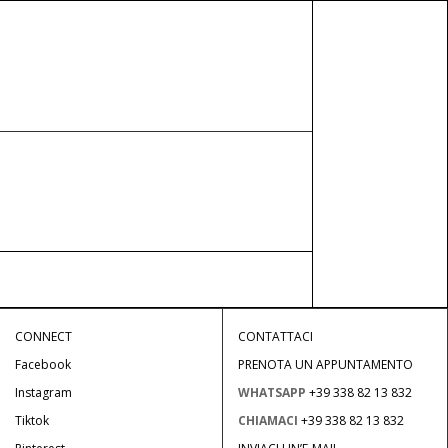
[xoo_wsc_cart
ACCEDI
SERVIZIO DI ASSISTENZA CLIENTI
CONNECT
CONTATTACI
Facebook
PRENOTA UN APPUNTAMENTO
Instagram
WHATSAPP
+39 338 82 13 832
Tiktok
CHIAMACI
+39 338 82 13 832