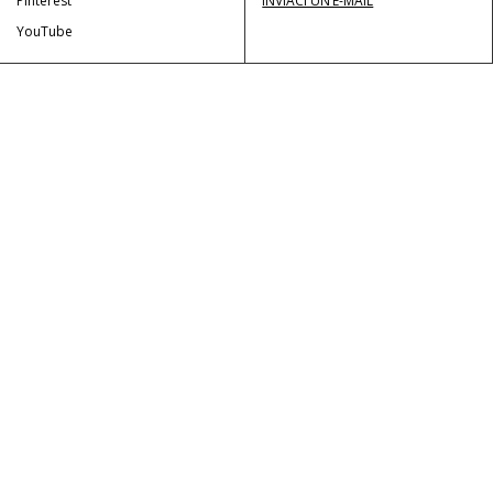
Pinterest
INVIACI UN’E-MAIL
YouTube