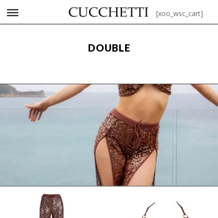
HOME
/
COSTUMI DA DONNA
/ DOUBLE
[xoo_wsc_cart]
DOUBLE