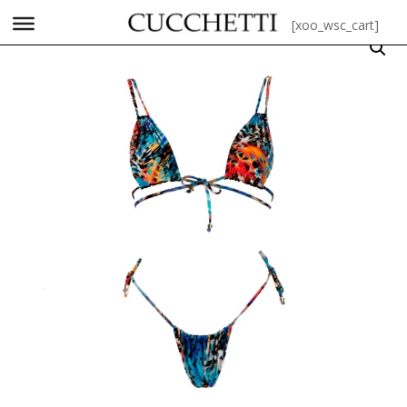
[xoo_wsc_cart]